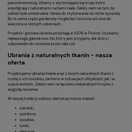
pieczołowitością. Dbamy o wyróżniające się kroje, które
współgrają z naturalnymi ruchami ciała. Zależy nam na tym, by
odzież była uniwersalna i łatwa do stylizowania na różne sposoby.
By ta sama część garderoby mogła być noszona od rana do
wieczora w różnych odsłonach.
Projekty i gotowe ubrania powstają w 100% w Polsce. Używamy
najlepszego gatunkowo lnu, który jest przyjazny dla skóry i
odpowiedni do noszenia przez cały rok.
Ubrania z naturalnych tkanin - nasza
oferta
Projektujemy ubrania lniane oraz z innych naturalnych tkanin z
myślą o ich noszeniu, zarówno w sytuacjach oficjalnych, jak i w
czasie wolnym. Zależy nam na łączeniu niebanalnych krojów z
wygodą noszenia.
W naszej kolekcji odzieży damskiej można znaleźć:
sukienki,
spódnice,
spodnie,
tuniki,
płaszcze,