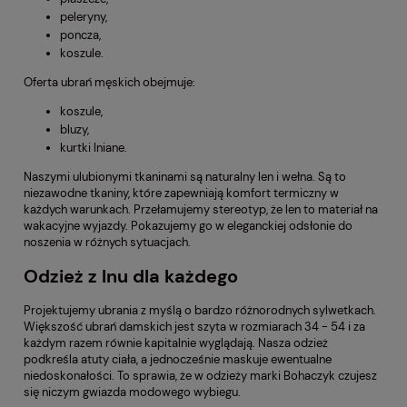
peleryny,
poncza,
koszule.
Oferta ubrań męskich obejmuje:
koszule,
bluzy,
kurtki lniane.
Naszymi ulubionymi tkaninami są naturalny len i wełna. Są to
niezawodne tkaniny, które zapewniają komfort termiczny w
każdych warunkach. Przełamujemy stereotyp, że len to materiał na
wakacyjne wyjazdy. Pokazujemy go w eleganckiej odsłonie do
noszenia w różnych sytuacjach.
Odzież z lnu dla każdego
Projektujemy ubrania z myślą o bardzo różnorodnych sylwetkach.
Większość ubrań damskich jest szyta w rozmiarach 34 - 54 i za
każdym razem równie kapitalnie wyglądają. Nasza odzież
podkreśla atuty ciała, a jednocześnie maskuje ewentualne
niedoskonałości. To sprawia, że w odzieży marki Bohaczyk czujesz
się niczym gwiazda modowego wybiegu.