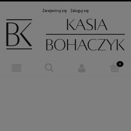
Zarejestruj się
Zaloguj się
Lniane poncza