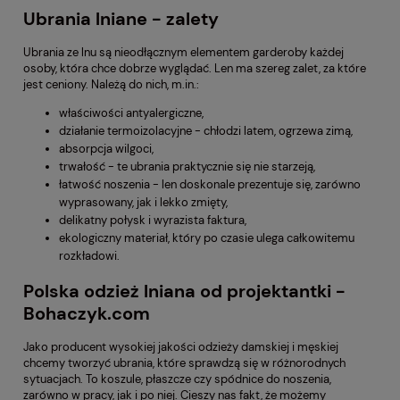
Ubrania lniane - zalety
Ubrania ze lnu są nieodłącznym elementem garderoby każdej
osoby, która chce dobrze wyglądać. Len ma szereg zalet, za które
jest ceniony. Należą do nich, m.in.:
właściwości antyalergiczne,
działanie termoizolacyjne - chłodzi latem, ogrzewa zimą,
absorpcja wilgoci,
trwałość - te ubrania praktycznie się nie starzeją,
łatwość noszenia - len doskonale prezentuje się, zarówno
wyprasowany, jak i lekko zmięty,
delikatny połysk i wyrazista faktura,
ekologiczny materiał, który po czasie ulega całkowitemu
rozkładowi.
Polska odzież lniana od projektantki -
Bohaczyk.com
Jako producent wysokiej jakości odzieży damskiej i męskiej
chcemy tworzyć ubrania, które sprawdzą się w różnorodnych
sytuacjach. To koszule, płaszcze czy spódnice do noszenia,
zarówno w pracy, jak i po niej. Cieszy nas fakt, że możemy